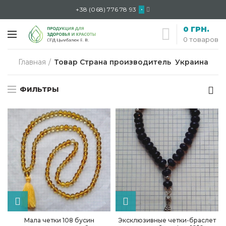
+38 (068) 776 78 93
•
0
ГРН.
0
товаров
Главная
Товар Страна производитель
Украина
ФИЛЬТРЫ
Мала четки 108 бусин
Эксклюзивные четки-браслет