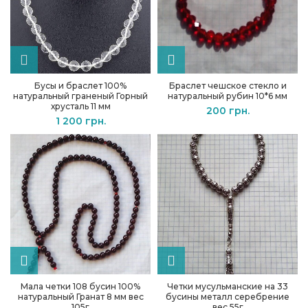
Бусы и браслет 100%
Браслет чешское стекло и
натуральный граненый Горный
натуральный рубин 10*6 мм
хрусталь 11 мм
200
грн.
1 200
грн.
Мала четки 108 бусин 100%
Четки мусульманские на 33
натуральный Гранат 8 мм вес
бусины металл серебрение
105г
вес 55г