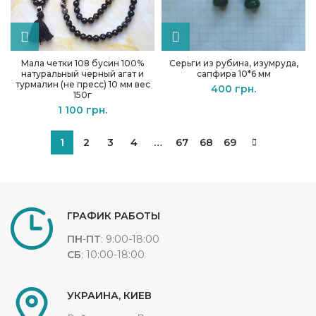
Мала четки 108 бусин 100%
Серьги из рубина, изумруда,
натуральный черный агат и
сапфира 10*6 мм
турмалин (не пресс) 10 мм вес
400
грн.
150г
1 100
грн.
1
2
3
4
…
67
68
69
ГРАФИК РАБОТЫ
ПН
-
ПТ
: 9:00-18:00
СБ
: 10:00-18:00
УКРАИНА, КИЕВ