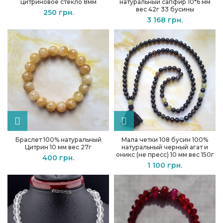
цитриновое стекло 8мм
натуральный сапфир 10*6 мм
вес 42г 33 бусины
250
грн.
3 168
грн.
Браслет 100% натуральный
Мала четки 108 бусин 100%
Цитрин 10 мм вес 27г
натуральный черный агат и
оникс (не пресс) 10 мм вес 150г
400
грн.
1 100
грн.