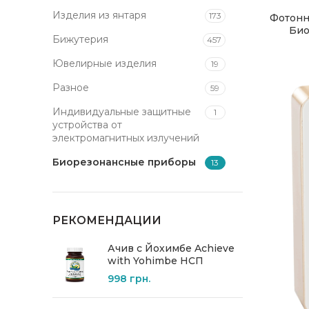
Изделия из янтаря
173
Фотонн
Био
Бижутерия
457
Ювелирные изделия
19
Разное
59
Индивидуальные защитные
1
устройства от
электромагнитных излучений
Биорезонансные приборы
13
РЕКОМЕНДАЦИИ
Ачив с Йохимбе Achieve
with Yohimbe НСП
998
грн.