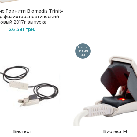
с Тринити Biomedis Trinity
В КОРЗИНУ
р физиотерапевтический
овый 2017г выпуска
26 381
грн.
Нет в
налич
ии
Биотест
Биотест М
ПОДРОБНЕЕ
ПОДРОБНЕЕ