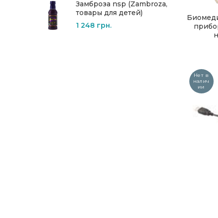
Замброза nsp (Zambroza,
товары для детей)
Биомеди
1 248
грн.
прибо
н
Нет в
налич
ии