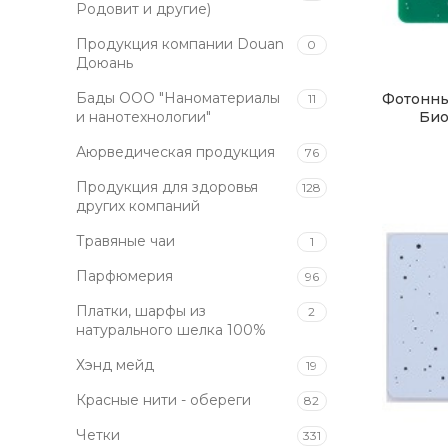
Родовит и другие)
Продукция компании Douan
0
Доюань
Бады ООО "Наноматериалы
Фотонны
11
Био
и нанотехнологии"
Аюрведическая продукция
76
Продукция для здоровья
128
других компаний
Травяные чаи
1
Парфюмерия
96
Платки, шарфы из
2
натурального шелка 100%
Хэнд мейд
19
Красные нити - обереги
82
Четки
331