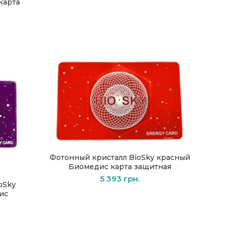
карта
Фотонный кристалл BioSky красный
В КОРЗИНУ
Биомедиc карта защитная
5 393
грн.
oSky
ис