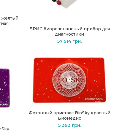
y желтый
тная
БРИС биорезонансный прибор для
В КОРЗИНУ
диагностики
57 514
грн.
Фотонный кристалл BioSky красный
В КОРЗИНУ
Биомедис
5 393
грн.
oSky