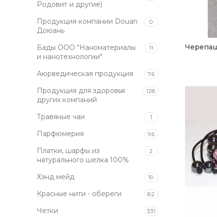
Родовит и другие)
Продукция компании Douan
0
Доюань
Черепаш
Бады ООО "Наноматериалы
11
и нанотехнологии"
Аюрведическая продукция
76
Продукция для здоровья
128
других компаний
Травяные чаи
1
Парфюмерия
96
Платки, шарфы из
2
натурального шелка 100%
Хэнд мейд
19
Красные нити - обереги
82
Четки
331