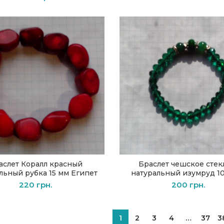
аслет Коралл красный
Браслет чешское стек
В КОРЗИНУ
В КОРЗИНУ
льный рубка 15 мм Египет
натуральный изумруд 1
220
грн.
200
грн.
1
2
3
4
…
37
3