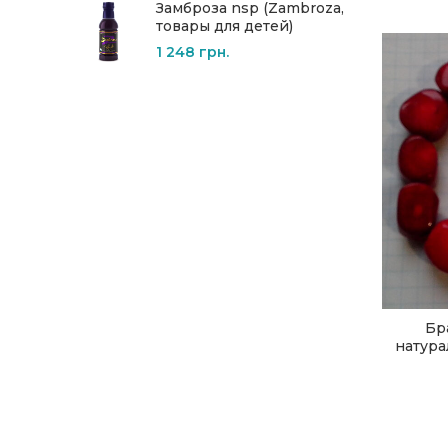
Замброза nsp (Zambroza,
товары для детей)
1 248
грн.
Бр
натура