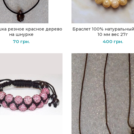
ка резное красное дерево
Браслет 100% натуральны
В КОРЗИНУ
В КОРЗИНУ
на шнурке
10 мм вес 27г
70
грн.
400
грн.