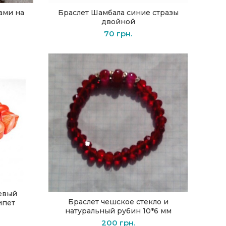
ами на
Браслет Шамбала синие стразы
В КОРЗИНУ
двойной
70
грн.
евый
Браслет чешское стекло и
ипет
В КОРЗИНУ
натуральный рубин 10*6 мм
200
грн.