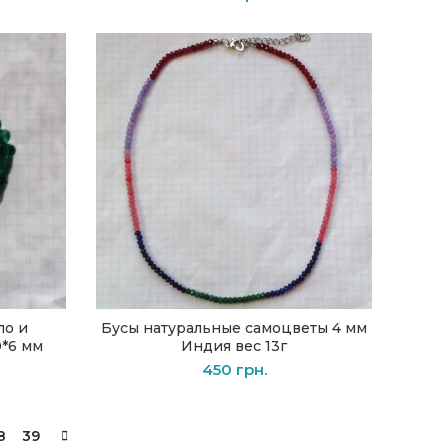
ло и
Бусы натуральные самоцветы 4 мм
В КОРЗИНУ
0*6 мм
Индия вес 13г
450
грн.
8
39