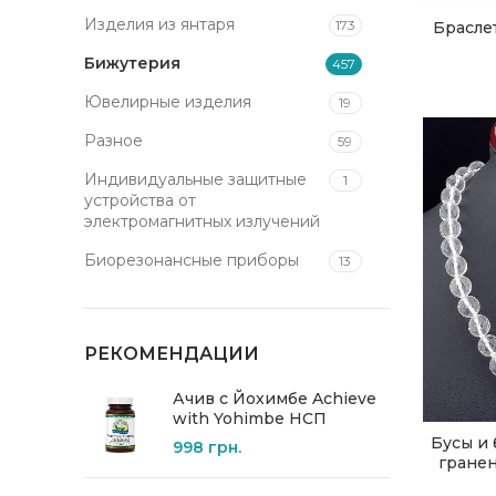
Изделия из янтаря
173
Брасле
Бижутерия
457
Ювелирные изделия
19
Разное
59
Индивидуальные защитные
1
устройства от
электромагнитных излучений
Биорезонансные приборы
13
РЕКОМЕНДАЦИИ
Ачив с Йохимбе Achieve
with Yohimbe НСП
Бусы и 
998
грн.
гранен