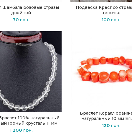
т Шамбала розовые стразы
Подвеска Крест со страз
В КОРЗИНУ
В КОРЗИНУ
двойной
цепочке
70
грн.
100
грн.
Браслет Коралл оранж
В КОРЗИНУ
браслет 100% натуральный
натуральный 10 мм Ег
В КОРЗИНУ
ый Горный хрусталь 11 мм
120
грн.
1 200
грн.