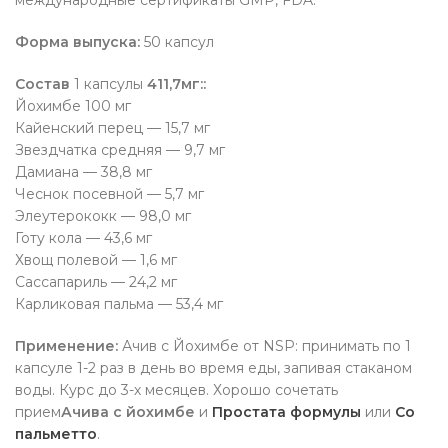
международные сертификаты GMP, FDA.
Форма выпуска:
50 капсул
Состав
1 капсулы
411,7мг::
Йохимбе 100 мг
Кайенский перец — 15,7 мг
Звездчатка средняя — 9,7 мг
Дамиана — 38,8 мг
Чеснок посевной — 5,7 мг
Элеутерококк — 98,0 мг
Готу кола — 43,6 мг
Хвощ полевой — 1,6 мг
Сассапариль — 24,2 мг
Карликовая пальма — 53,4 мг
Применение:
Ачив с Йохимбе от NSP: принимать по 1
капсуле 1-2 раз в день во время еды, запивая стаканом
воды. Курс до 3-х месяцев. Хорошо сочетать
прием
Ачива с йохимбе
и
Простата формулы
или
Со
пальметто
.