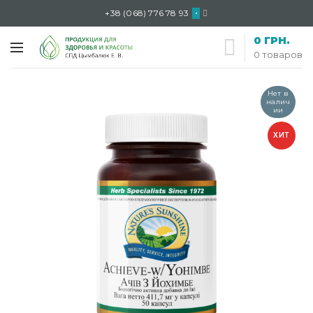
+38 (068) 776 78 93
•
0
ГРН.
0
товаров
Нет в
налич
ии
ХИТ