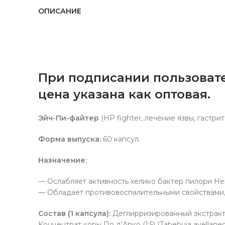
ОПИСАНИЕ
При подписании пользовате
цена указана как оптовая.
Эйч-Пи-файтер
(HP fighter, лечение язвы, гастр
Форма выпуска:
60 капсул.
Назначение
:
— Ослабляет активность хелико бактер пилори Heli
— Обладает противовоспалительными свойствами,
Состав (1 капсула):
Деглирризированный экстракт ко
Концентрат коры По д’Арко (1:5) (Tabebuia avellane