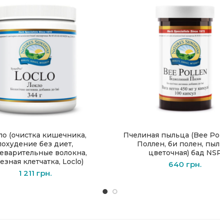
ло (очистка кишечника,
Пчелиная пыльца (Bee Pol
ПОДРОБНЕЕ
В КОРЗИНУ
похудение без диет,
Поллен, би полен, пы
еварительные волокна,
цветочная) бад NS
езная клетчатка, Loclo)
640
грн.
1 211
грн.