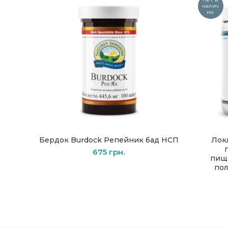
налич
ии
Бердок Burdock Репейник бад НСП
Лок
В КОРЗИНУ
675
грн.
пищ
пол