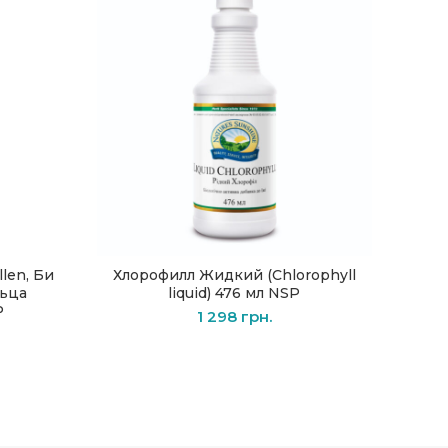
len, Би
Хлорофилл Жидкий (Chlorophyll
Витам
В КОРЗИНУ
льца
liquid) 476 мл NSP
Кож
P
1 298
грн.