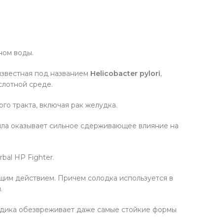
ном воды.
 известная под названием
Helicobacter pylori
,
слотной среде.
го тракта, включая рак желудка.
сила оказывает сильное сдерживающее влияние на
bal HP Fighter.
щим действием. Причем солодка используется в
.
здика обезвреживает даже самые стойкие формы