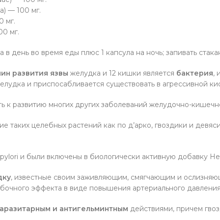
a) — 100 мг.
0 мг.
0 мг.
а в день во время еды плюс 1 капсула на ночь; запивать стака
ин развития язвы
желудка и 12 кишки является
бактерия
,
желудка и приспосабливается существовать в агрессивной ки
ть к развитию многих других заболеваний желудочно-кишечно
ие таких целебных растений как по д’арко, гвоздики и девя
ylori и были включены в биологически активную добавку Her
дку
, известные своим заживляющим, смягчающим и ослизняю
обочного эффекта в виде повышения артериального давления
аразитарным и антигельминтным
действиями, причем гво