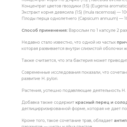
Концентрат цветов гвоздики (1:5) (Eugenia aromatic
Экстракт корня девясила (1:5) (Inula racemosa) — 10
Плоды перца однолетнего (Capsicum annuum) — 10
Способ применения:
Взрослым по 1 капсуле 2 раз
Недавно стало известно, что одной из частых
прич
которая развивается внутри слизистой оболочки 
Также считается, что эта бактерия может приводи
Современные исследования показали, что сочетан
развитие H. рylori.
Растения, успешно подавляющие деятельность H. p
Добавка также содержит
красный перец и соло
деглицирризированной форме, которая не дает п
Кроме того, такое сочетание трав, обладает
антип
паразитов — цисты и яйца глистов.