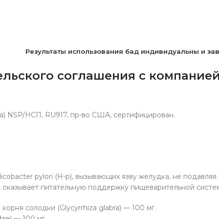
Р
езультаты использования бад индивидуальны и за
льского соглашения с компанией 
ита) NSP/НСП, RU917, пр-во США, сертифицирован.
cobacter pylori (H-p), вызывающих язву желудка, не подавля
 оказывает питательную поддержку пищеварительной систе
рня солодки (Glycyrrhiza glabra) — 100 мг.
dae) — 100 мг.