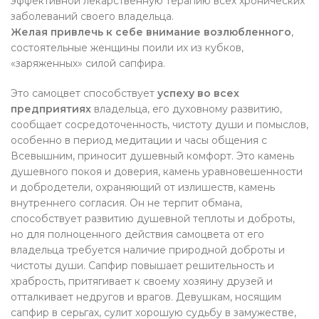
эффективной лекарственную терапию всех хронических
заболеваний своего владельца.
Желая привлечь к себе внимание возлюбленного
,
состоятельные женщины поили их из кубков,
«заряженных» силой сапфира.
Это самоцвет способствует
успеху во всех
предприятиях
владельца, его духовному развитию,
сообщает сосредоточенность, чистоту души и помыслов,
особенно в период медитации и часы общения с
Всевышним, приносит душевный комфорт. Это камень
душевного покоя и доверия, камень уравновешенности
и добродетели, охраняющий от излишеств, камень
внутреннего согласия. Он не терпит обмана,
способствует развитию душевной теплоты и доброты,
но для полноценного действия самоцвета от его
владельца требуется наличие природной доброты и
чистоты души. Сапфир повышает решительность и
храбрость, притягивает к своему хозяину друзей и
отталкивает недругов и врагов. Девушкам, носящим
сапфир в серьгах, сулит хорошую судьбу в замужестве,