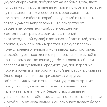
укусов скорпионов, побуждает на добрые дела, дает
ясность мыслям, устанавливает мир и покровительствует
путешественникам и особенно мореплавателям,
помогает им избегать кораблекрушений и вызывать
ветер нужного направления. Это лекарство от
сердечных болезней (слабости сердечной
деятельности, ревмокардита, воспалений
околосердечной сумки) и женских заболеваний, астмы и
проказы, чирьев и злых наростов. Врачует болезни
почек, мочевого пузыря и мочевыводящих протоков,
способствует отхождению и рассасыванию камней в
почках; помогает лечению диабета, головных болей,
воспаления суставов и среднего уха, при параличе
после инсульта и при хронической депрессии, оказывает
благотворное влияние при экземах и других
заболеваниях кожи и эпилепсии; укрепляет зрение,
очищает глаза, уничтожает в них кровяные пятна;
излечивает раны, чуму и бешенство, оказывает
успокаивающее действие, спасает от жажды, лихорадки
и особенно от меланхолии. Сей самоцвет делает более