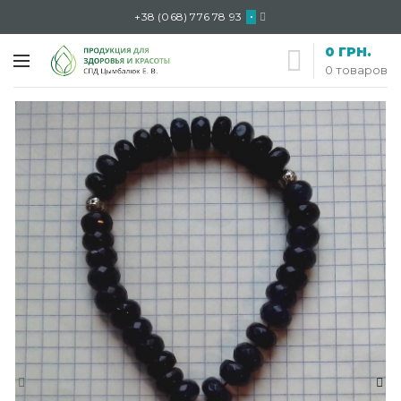
+38 (068) 776 78 93
•
0
ГРН.
0
товаров