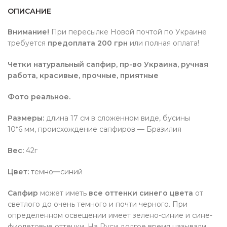
ОПИСАНИЕ
Внимание!
При пересылке Новой почтой по Украине
требуется
предоплата 200 грн
или полная оплата!
Четки натуральный сапфир, пр-во Украина, ручная
работа, красивые, прочные, приятные
Фото реальное.
Размеры:
длина 17 см в сложенном виде, бусины
10*6 мм, происхождение сапфиров — Бразилия
Вес:
42г
Цвет:
темно
—
синий
Сапфир
может иметь
все оттенки синего цвета
от
светлого до очень темного и почти черного. При
определенном освещении имеет зелено-синие и сине-
фиолетовые оттенки. На Руси долгое время называли