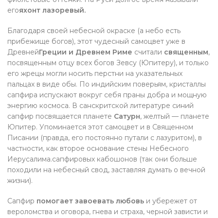
его
яхонт лазоревый.
Благодаря своей небесной окраске (а небо есть
прибежище богов), этот чудесный самоцвет уже в
Древней
Греции и Древнем Риме
считали
священным
,
посвященным отцу всех богов Зевсу (Юпитеру), и только
его жрецы могли носить перстни на указательных
пальцах в виде обы. По индийским поверьям, кристаллы
сапфира испускают вокруг себя праны добра и мощную
энергию космоса. В санскритской литературе синий
сапфир посвящается планете
Сатурн
, желтый — планете
Юпитер. Упоминается этот самоцвет и в Священном
Писании (правда, его постоянно путали с лазуритом), в
частности, как второе основание стены Небесного
Иерусалима.сапфировых кабошонов (так они больше
походили на небесный свод, заставляя думать о вечной
жизни).
Сапфир
помогает завоевать любовь
и убережет от
вероломства и оговора, гнева и страха, черной зависти и