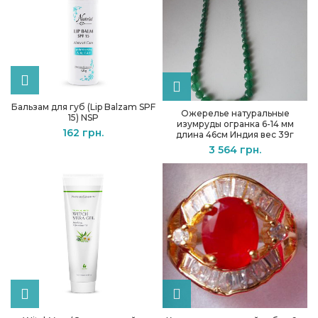
Бальзам для губ (Lip Balzam SPF
Ожерелье натуральные
15) NSP
изумруды огранка 6-14 мм
162
грн.
длина 46см Индия вес 39г
3 564
грн.