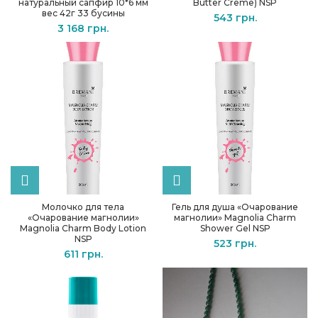
натуральный сапфир 10*6 мм
Butter Creme) NSP
вес 42г 33 бусины
543
грн.
3 168
грн.
Молочко для тела
Гель для душа «Очарование
«Очарование магнолии»
магнолии» Magnolia Charm
Magnolia Charm Body Lotion
Shower Gel NSP
NSP
523
грн.
611
грн.