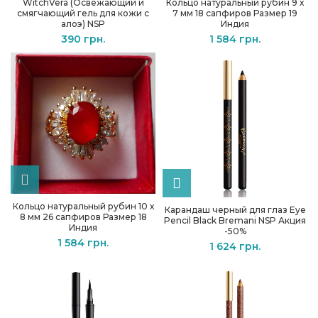
WitchVera (Освежающий и
Кольцо натуральный рубин 9 х
смягчающий гель для кожи с
7 мм 18 сапфиров Размер 19
алоэ) NSP
Индия
390
грн.
1 584
грн.
Кольцо натуральный рубин 10 х
Карандаш черный для глаз Eye
8 мм 26 сапфиров Размер 18
Pencil Black Bremani NSP Акция
Индия
-50%
1 584
грн.
1 624
грн.