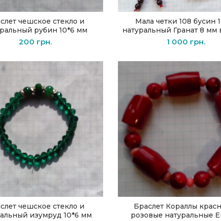
слет чешское стекло и
Мала четки 108 бусин 
В КОРЗИНУ
В КОРЗИНУ
ральный рубин 10*6 мм
натуральный Гранат 8 мм 
200
грн.
1 000
грн.
слет чешское стекло и
Браслет Кораллы крас
В КОРЗИНУ
В КОРЗИНУ
альный изумруд 10*6 мм
розовые натуральные Е