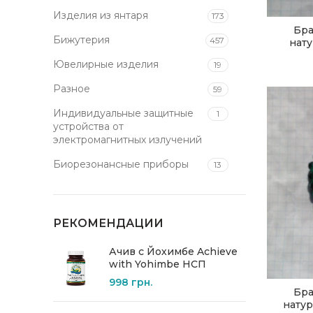
Изделия из янтаря
173
Бра
Бижутерия
457
нату
Ювелирные изделия
19
Разное
59
Индивидуальные защитные
1
устройства от
электромагнитных излучений
Биорезонансные приборы
13
РЕКОМЕНДАЦИИ
Ачив с Йохимбе Achieve
with Yohimbe НСП
998
грн.
Бра
натур