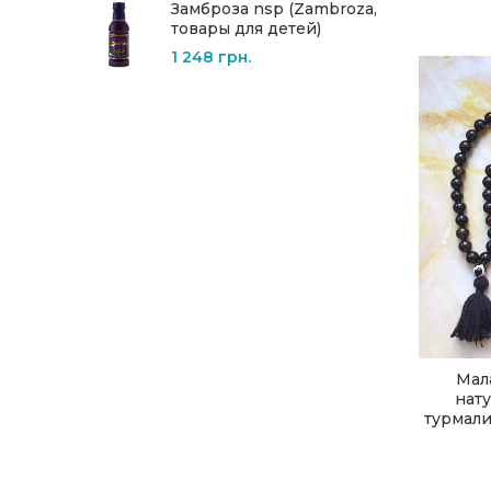
Замброза nsp (Zambroza,
товары для детей)
1 248
грн.
Мал
нат
турмали