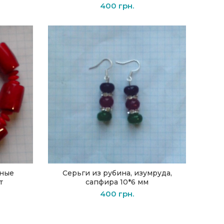
400
грн.
сные
Серьги из рубина, изумруда,
В КОРЗИНУ
т
сапфира 10*6 мм
400
грн.