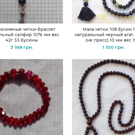
люзивные четки-браслет
Мала четки 108 бусин 
В КОРЗИНУ
В КОРЗИНУ
льный сапфир 10*6 мм вес
натуральный черный агат 
42г 33 бусины
(не пресс) 10 мм вес 
3 168
грн.
1 100
грн.