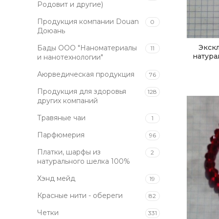
Родовит и другие)
Продукция компании Douan
0
Доюань
Экск
Бады ООО "Наноматериалы
11
натура
и нанотехнологии"
Аюрведическая продукция
76
Продукция для здоровья
128
других компаний
Травяные чаи
1
Парфюмерия
96
Платки, шарфы из
2
натурального шелка 100%
Хэнд мейд
19
Красные нити - обереги
82
Четки
331