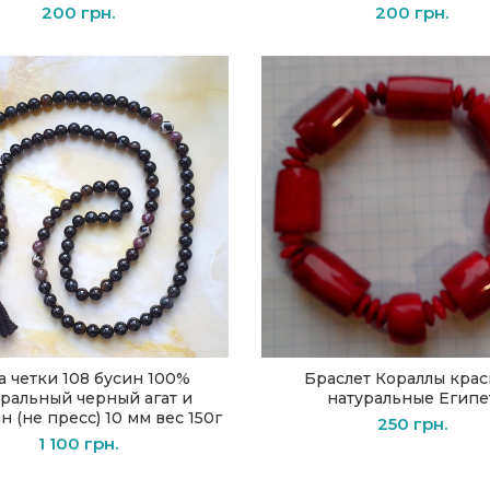
200
грн.
200
грн.
а четки 108 бусин 100%
Браслет Кораллы кра
В КОРЗИНУ
В КОРЗИНУ
уральный черный агат и
натуральные Египе
н (не пресс) 10 мм вес 150г
250
грн.
1 100
грн.