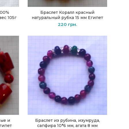
100%
Браслет Коралл красный
В КОРЗИНУ
вес 105г
натуральный рубка 15 мм Египет
220
грн.
ные и
Браслет из рубина, изумруда,
В КОРЗИНУ
гипет
сапфира 10*6 мм, агата 8 мм