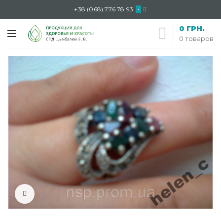
+38 (068) 776 78 93
•
0
ГРН.
0
товаров
Нажмите, чтобы увеличить