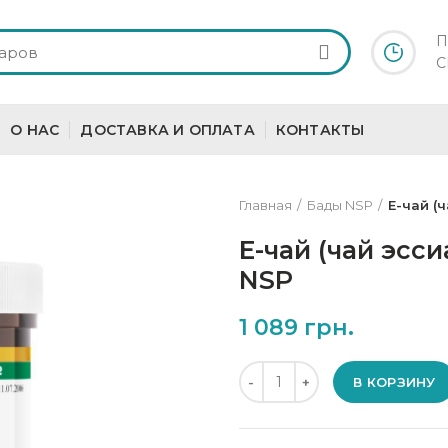
П
С
О НАС
ДОСТАВКА И ОПЛАТА
КОНТАКТЫ
Главная
Бады NSP
Е-чай (ч
Е-чай (чай эсси
NSP
1 089
грн.
Количество
В КОРЗИНУ