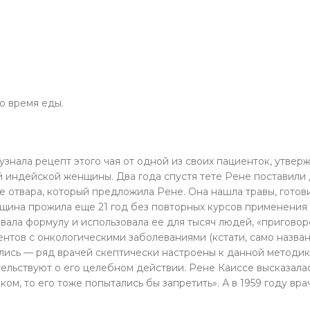
во время еды.
узнала рецепт этого чая от одной из своих пациенток, утвер
й индейской женщины. Два года спустя тете Рене поставили 
е отвара, который предложила Рене. Она нашла травы, готов
щина прожила еще 21 год без повторных курсов применения 
ла формулу и использовала ее для тысяч людей, «приговор
нтов с онкологическими заболеваниями (кстати, само назван
лись — ряд врачей скептически настроены к данной методике
ельствуют о его целебном действии. Рене Каиссе высказалась
ом, то его тоже попытались бы запретить». А в 1959 году вр