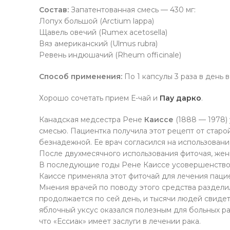
Состав:
Запатентованная смесь — 430 мг:
Лопух большой (Arctium lappa)
Щавель овечий (Rumex acetosella)
Вяз американский (Ulmus rubra)
Ревень индюшачий (Rheum officinale)
Способ применения:
По 1 капсулы 3 раза в день 
Хорошо сочетать прием Е-чай и
Пау дарко
.
Канадская медсестра Рене
Каиссе
(1888 — 1978) 
смесью. Пациентка получила этот рецепт от старо
безнадежной. Ее врач согласился на использовани
После двухмесячного использования фиточая, жен
В последующие годы Рене Каиссе усовершенствова
Каиссе применяла этот фиточай для лечения пацие
Мнения врачей по поводу этого средства раздели
продолжается по сей день, и тысячи людей свидет
яблочный уксус оказался полезным для больных рак
что «Ессиак» имеет заслуги в лечении рака.