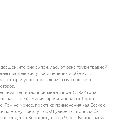
ждавшей, что она вылечилась от рака груди травной
диагноз «рак желудка и печени» и объявили
ила отвар и успешно вылечила им свою тетю.
отвара.
енных» традиционной медициной. С 1922 года
ие чая — ее фамилия, прочитанная наоборот).
. Тем не менее, практика применения чая Ессиак
 по этому поводу так: «Я уверена, что если бы
ач президента Кеннеди доктор Чарлз Браск заявил,