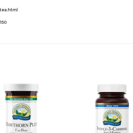
tea.html
150