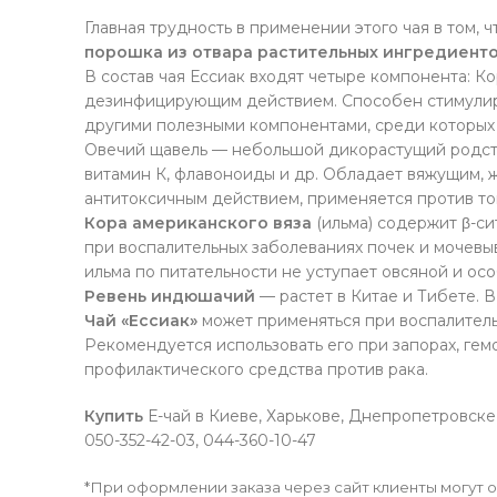
Главная трудность в применении этого чая в том, 
порошка из отвара растительных ингредиент
В состав чая Ессиак входят четыре компонента: 
дезинфицирующим действием. Способен стимулир
другими полезными компонентами, среди которых 
Овечий щавель — небольшой дикорастущий родстве
витамин К, флавоноиды и др. Обладает вяжущим, 
антитоксичным действием, применяется против то
Кора американского вяза
(ильма) содержит β-с
при воспалительных заболеваниях почек и мочевыв
ильма по питательности не уступает овсяной и о
Ревень индюшачий
— растет в Китае и Тибете. 
Чай «Ессиак»
может применяться при воспалитель
Рекомендуется использовать его при запорах, гем
профилактического средства против рака.
Купить
Е-чай в Киеве, Харькове, Днепропетровске
050-352-42-03, 044-360-10-47
*При оформлении заказа через сайт клиенты могут ос