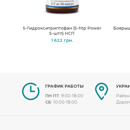
5-Гидрокситриптофан (5-htp Power
Боярыш
В КОРЗИНУ
5-штп) НСП
1 622
грн.
ГРАФИК РАБОТЫ
УКРАИ
ПН
-
ПТ
: 9:00-18:00
Район
СБ
: 10:00-18:00
Дорог