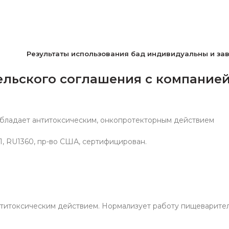
Р
езультаты использования бад индивидуальны и за
льского соглашения с компанией 
обладает антитоксическим, онкопротекторным действием
СП, RU1360, пр-во США, сертифицирован.
титоксическим действием. Нормализует работу пищеварител