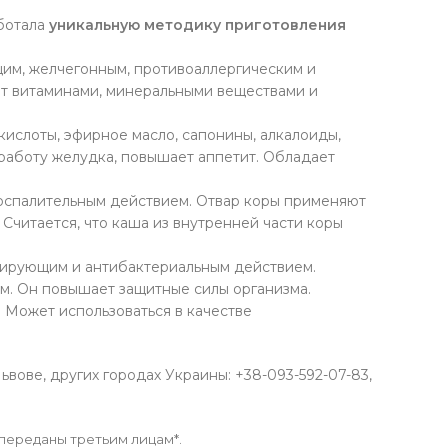
аботала
уникальную методику приготовления
щим, желчегонным, противоаллергическим и
т витаминами, минеральными веществами и
ислоты, эфирное масло, сапонины, алкалоиды,
работу желудка, повышает аппетит. Обладает
воспалительным действием. Отвар коры применяют
Считается, что каша из внутренней части коры
изирующим и антибактериальным действием.
м. Он повышает защитные силы организма.
. Может использоваться в качестве
вове, других городах Украины: +38-093-592-07-83,
 переданы третьим лицам*.