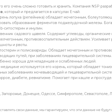
что его очень сложно готовить и хранить. Компания NSP разр
ов
, который и предлагается в капсулах Е-чай.
Корень лопуха (репейника) обладает мочегонным, болеутоляю
овать образование ферментов поджелудочной железы. Бога
b-ситостерин и инулин.
нник садового щавеля. Содержит углеводы, органические к
желчегонным, противовоспалительным действием. Усиливает 
шноты и рвоты.
итостерин и полисахариды. Обладает мочегонным и противо
одящих путей, при заболеваниях пищеварительной системы. 
собенно хороша для младенцев и ослабленных людей.
В медицине используется его корень, который обладает тон
ных заболеваниях мочевыводящей и пищеварительной систе
оррое, диабете, ревматизме. Помогает при кашле и простуде
, Запорожье, Донецке, Одессе, Симферополе, Севастополе, Ль
тавлять свои данные, мы гарантируем, что эти данные не будут