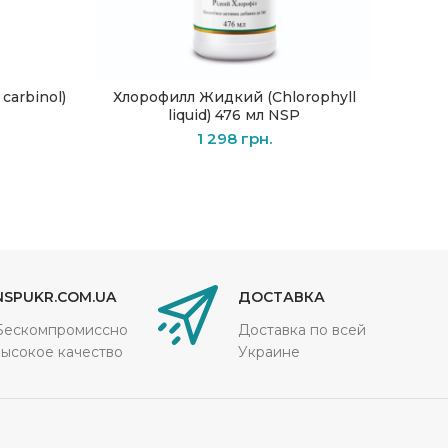
carbinol)
Хлорофилл Жидкий (Chlorophyll
Св
В КОРЗИНУ
liquid) 476 мл NSP
карни
1 298
грн.
NSPUKR.COM.UA
ДОСТАВКА
Бескомпромиссно
Доставка по всей
высокое качество
Украине