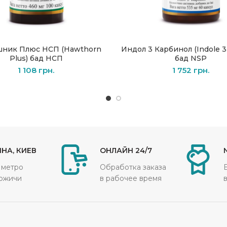
ник Плюс НСП (Hawthorn
Индол 3 Карбинол (Indole 3 
В КОРЗИНУ
В КОРЗИНУ
Plus) бад НСП
бад NSP
1 108
грн.
1 752
грн.
НА, КИЕВ
ОНЛАЙН 24/7
 метро
Обработка заказа
ожичи
в рабочее время