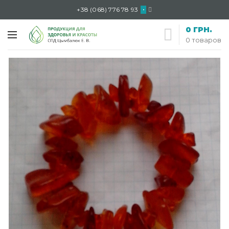
+38 (068) 776 78 93
•
0
ГРН.
0
товаров