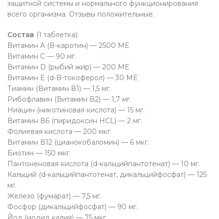
защитной системы и нормального функционирования
всего организма. Отзывы положительные.
Состав
(1 таблетка):
Витамин А (В-каротин) — 2500 МЕ
Витамин С — 90 мг.
Витамин D (рыбий жир) — 200 МЕ
Витамин E (d-B-токоферол) — 30 МЕ
Тиамин (Витамин В1) — 1,5 мг.
Рибофлавин (Витамин В2) — 1,7 мг.
Ниацин (никотиновая кислота) — 15 мг.
Витамин В6 (пиридоксин HCL) — 2 мг.
Фолиевая кислота — 200 мкг.
Витамин В12 (цианокобаломин) — 6 мкг.
Биотин — 150 мкг.
Пантоненовая кислота (d-кальцийпантотенат) — 10 мг.
Кальций (d-кальцийпантотенат, дикальцийфосфат) — 125
мг.
Железо (фумарат) — 7,5 мг.
Фосфор (дикальцийфосфат) — 90 мг.
Йод (иодид калия) — 75 мкг.