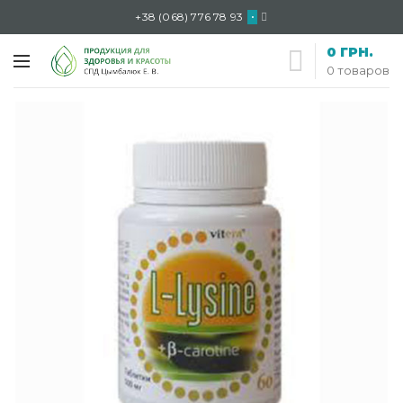
+38 (068) 776 78 93
•
0
ГРН.
0
товаров