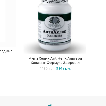
олдинг
Анти Хелик AntiHelik Альтера
В КОРЗИНУ
Холдинг Формула Здоровья
Боя
991
грн.
Альте
1 180
грн.