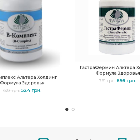
ГастраФермин Альтера Х
В КОРЗИНУ
Формула Здоровья
мплекс Альтера Холдинг
ПОДРОБНЕЕ
656
грн.
781
грн.
Формула Здоровья
524
грн.
623
грн.