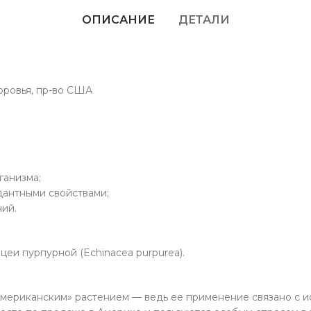
ОПИСАНИЕ
ДЕТАЛИ
оровья, пр-во США
ганизма;
антными свойствами;
ий.
цеи пурпурной (Echinacea purpurea).
американским» растением — ведь ее применение связано с и