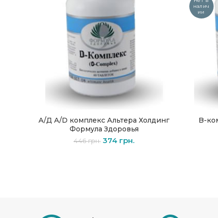
Нет в
налич
ии
А/Д А/D комплекс Альтера Холдинг
B-ко
В КОРЗИНУ
Формула Здоровья
374
грн.
446
грн.