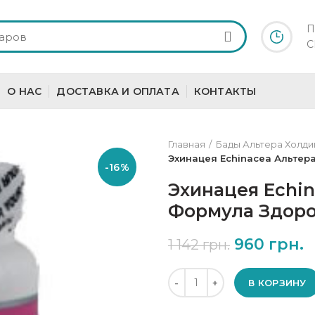
П
С
О НАС
ДОСТАВКА И ОПЛАТА
КОНТАКТЫ
Главная
Бады Альтера Холди
Эхинацея Echinacea Альтер
-16%
Эхинацея Echi
Формула Здоро
960
грн.
1 142
грн.
Количество
В КОРЗИНУ