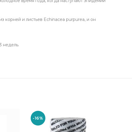
холодное время года, когда наступают эпидемии
з корней и листьев Echinacea purpurea, и он
3 недель.
-16%
-16