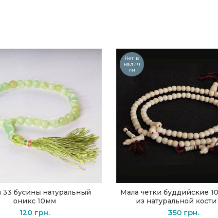
Нет в
налич
ии
 33 бусины натуральный
Мала четки буддийские 1
В КОРЗИНУ
ПОДРОБНЕЕ
оникс 10мм
из натуральной кости
120
грн.
350
грн.